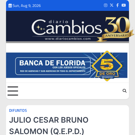
Skip
Sun, Aug 9, 2026
Instagram
Twitter
Facebook
Youtub
to
content
DIFUNTOS
JULIO CESAR BRUNO
SALOMON (Q.E.P.D.)