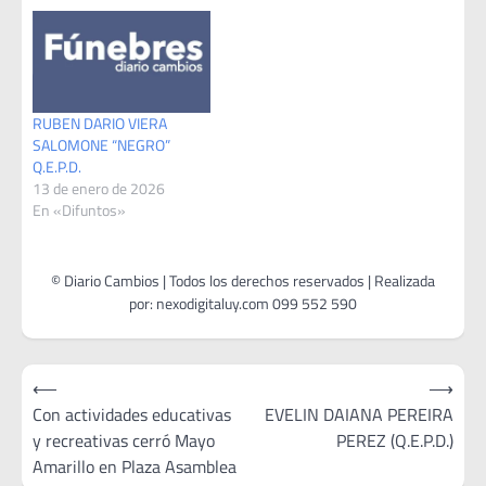
RUBEN DARIO VIERA
SALOMONE “NEGRO”
Q.E.P.D.
13 de enero de 2026
En «Difuntos»
Navegación
⟵
⟶
de
Con actividades educativas
EVELIN DAIANA PEREIRA
y recreativas cerró Mayo
PEREZ (Q.E.P.D.)
entradas
Amarillo en Plaza Asamblea