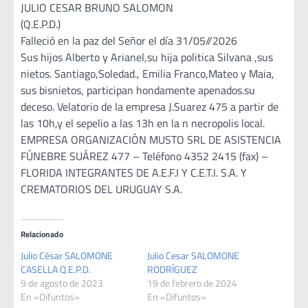
JULIO CESAR BRUNO SALOMON
(Q.E.P.D.)
Falleció en la paz del Señor el día 31/05//2026
Sus hijos Alberto y Arianel,su hija politica Silvana ,sus
nietos. Santiago,Soledad., Emilia Franco,Mateo y Maia,
sus bisnietos, participan hondamente apenados.su
deceso. Velatorio de la empresa J.Suarez 475 a partir de
las 10h,y el sepelio a las 13h en la n necropolis local.
EMPRESA ORGANIZACIÓN MUSTO SRL DE ASISTENCIA
FÚNEBRE SUÁREZ 477 – Teléfono 4352 2415 (fax) –
FLORIDA INTEGRANTES DE A.E.F.I Y C.E.T.I. S.A. Y
CREMATORIOS DEL URUGUAY S.A.
Relacionado
Julio César SALOMONE
Julio Cesar SALOMONE
CASELLA Q.E.P.D.
RODRÍGUEZ
9 de agosto de 2023
19 de febrero de 2024
En «Difuntos»
En «Difuntos»