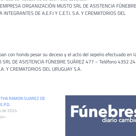
 local. EMPRESA ORGANIZACIÓN MUSTO SRL DE ASISTENCIA FÚNEBR
 INTEGRANTES DE A.E.F.I Y C.E.T.I. S.A. Y CREMATORIOS DEL
pan con hondo pesar su deceso y el acto del sepelio efectuado en l
O SRL DE ASISTENCIA FÚNEBRE SUÁREZ 477 – Teléfono 4352 2
I. S.A. Y CREMATORIOS DEL URUGUAY S.A.
RTHA RAMON SUAREZ DE
E.P.D.
o de 2024
tos»