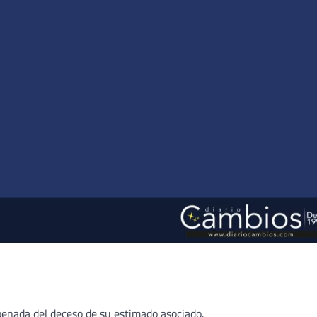
penada del deceso de su estimado asociado.