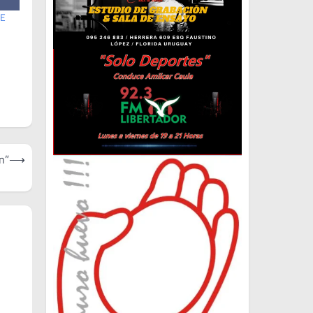
DE
n”
⟶