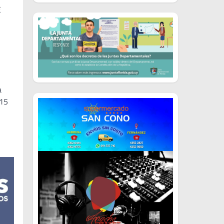
E
a
415