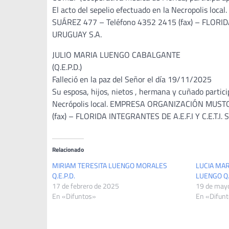
El acto del sepelio efectuado en la Necropolis
SUÁREZ 477 – Teléfono 4352 2415 (fax) – FLORIDA
URUGUAY S.A.
JULIO MARIA LUENGO CABALGANTE
(Q.E.P.D.)
Falleció en la paz del Señor el día 19/11/2025
Su esposa, hijos, nietos , hermana y cuñado partici
Necrópolis local. EMPRESA ORGANIZACIÓN MUST
(fax) – FLORIDA INTEGRANTES DE A.E.F.I Y C.E.T.
Relacionado
MIRIAM TERESITA LUENGO MORALES
LUCIA MA
Q.E.P.D.
LUENGO Q.
17 de febrero de 2025
19 de may
En «Difuntos»
En «Difun