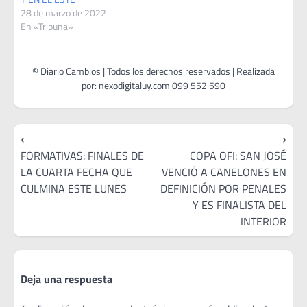
28 de marzo de 2022
En «Tribuna»
Navegación
⟵
⟶
de
FORMATIVAS: FINALES DE
COPA OFI: SAN JOSÉ
LA CUARTA FECHA QUE
VENCIÓ A CANELONES EN
entradas
CULMINA ESTE LUNES
DEFINICIÓN POR PENALES
Y ES FINALISTA DEL
INTERIOR
Deja una respuesta