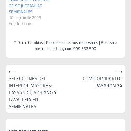
OFI:SE JUEGAN LAS
SEMIFINALES
10 de julio de 2025
En «Tribuna»
Navegación
⟵
⟶
de
SELECCIONES DEL
COMO OLVIDARLO-
INTERIOR: MAYORES:
PASARON 34
entradas
PAYSANDU, SORIANO Y
LAVALLEJA EN
SEMIFINALES