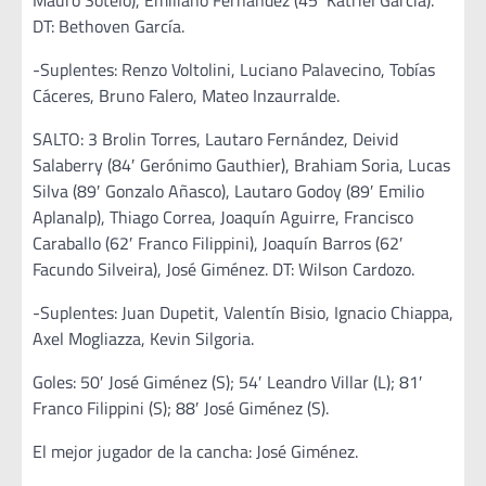
Mauro Sotelo), Emiliano Fernández (45′ Katriel García).
DT: Bethoven García.
-Suplentes: Renzo Voltolini, Luciano Palavecino, Tobías
Cáceres, Bruno Falero, Mateo Inzaurralde.
SALTO: 3 Brolin Torres, Lautaro Fernández, Deivid
Salaberry (84′ Gerónimo Gauthier), Brahiam Soria, Lucas
Silva (89′ Gonzalo Añasco), Lautaro Godoy (89′ Emilio
Aplanalp), Thiago Correa, Joaquín Aguirre, Francisco
Caraballo (62′ Franco Filippini), Joaquín Barros (62′
Facundo Silveira), José Giménez. DT: Wilson Cardozo.
-Suplentes: Juan Dupetit, Valentín Bisio, Ignacio Chiappa,
Axel Mogliazza, Kevin Silgoria.
Goles: 50′ José Giménez (S); 54′ Leandro Villar (L); 81′
Franco Filippini (S); 88′ José Giménez (S).
El mejor jugador de la cancha: José Giménez.