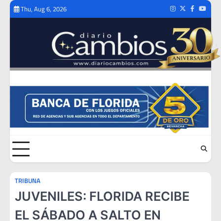
Skip
Thu, Aug 6, 2026
Instagram
Twitter
Facebook
Youtub
to
content
TRIBUNA
JUVENILES: FLORIDA RECIBE
EL SÁBADO A SALTO EN