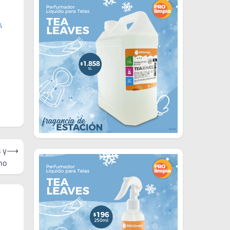
A
 y
⟶
no