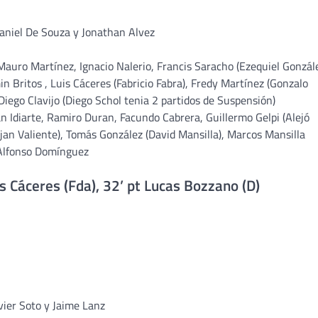
Daniel De Souza y Jonathan Alvez
auro Martínez, Ignacio Nalerio, Francis Saracho (Ezequiel Gonzále
n Britos , Luis Cáceres (Fabricio Fabra), Fredy Martínez (Gonzalo
iego Clavijo (Diego Schol tenia 2 partidos de Suspensión)
Idiarte, Ramiro Duran, Facundo Cabrera, Guillermo Gelpi (Alejó
n Valiente), Tomás González (David Mansilla), Marcos Mansilla
 Alfonso Domínguez
uis Cáceres (Fda), 32’ pt Lucas Bozzano (D)
avier Soto y Jaime Lanz