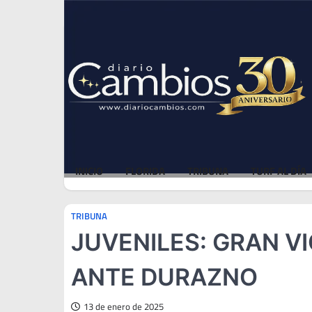
Skip
Sun, Aug 9, 2026
to
content
INICIO
FLORIDA
TRIBUNA
TURF AL DÍA
TRIBUNA
JUVENILES: GRAN VI
ANTE DURAZNO
13 de enero de 2025