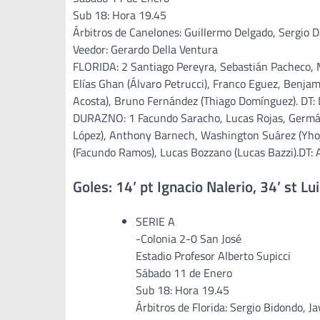
Sub 18: Hora 19.45
Árbitros de Canelones: Guillermo Delgado, Sergio 
Veedor: Gerardo Della Ventura
FLORIDA: 2 Santiago Pereyra, Sebastián Pacheco, M
Elías Ghan (Álvaro Petrucci), Franco Eguez, Benjami
Acosta), Bruno Fernández (Thiago Domínguez). DT: D
DURAZNO: 1 Facundo Saracho, Lucas Rojas, Germán 
López), Anthony Barnech, Washington Suárez (Yhoja
(Facundo Ramos), Lucas Bozzano (Lucas Bazzi).DT:
Goles: 14’ pt Ignacio Nalerio, 34’ st L
SERIE A
-Colonia 2-0 San José
Estadio Profesor Alberto Supicci
Sábado 11 de Enero
Sub 18: Hora 19.45
Árbitros de Florida: Sergio Bidondo, J