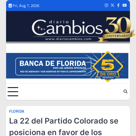
Skip
Fri, Aug 7, 2026
Instagram
Twitter
Facebook
Youtub
to
content
FLORIDA
La 22 del Partido Colorado se
posiciona en favor de los