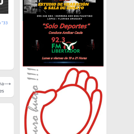
o “33
na
⟶
es