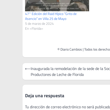
47° Edición del Raid Hípico “Grito de
Asencio” en Villa 25 de Mayo
5 de marzo de 2024
En «Florida»
Navegación
⟵
Inaugurada la remodelación de la sede de la So
de
Productores de Leche de Florida
entradas
Deja una respuesta
Tu dirección de correo electrónico no será publicada