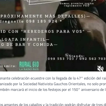
nante celebración ecuestre con la llegada de la 47° edición del ra
rganizado por la Sociedad Nativista Gauchos Orientales, no solo pr
bién marcará el inicio de los festejos por el 150° aniversario de 
s amantes de los caballos y la tradición podrán disfrutar de tres d