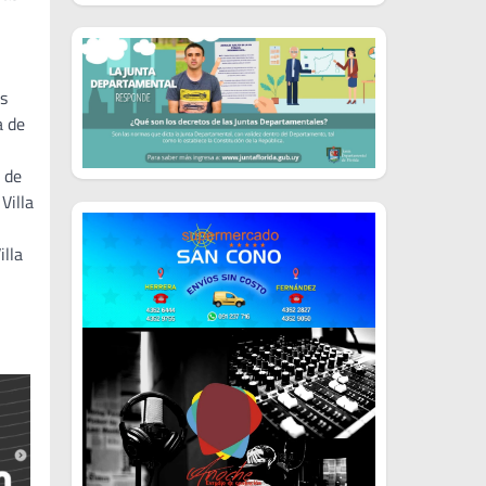
es
a de
 de
Villa
illa