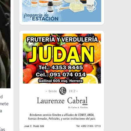
id
omete
la
ías