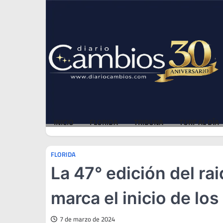
Skip
Thu, Aug 6, 2026
to
content
INICIO
FLORIDA
TRIBUNA
TURF AL DÍA
FLORIDA
La 47° edición del ra
marca el inicio de los 
7 de marzo de 2024