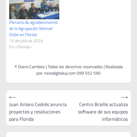
Plenario de agradecimiento
de la Agrupación Manuel
Oribe en Florida
15 de julio de 2024
En «Florida»
Navegación
⟵
⟶
de
Juan Amaro Cedrés anuncia
Centro Braille actualiza
proyectos y resoluciones
software de sus equipos
entradas
para Florida
informáticos