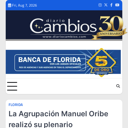
Skip
Fri, Aug 7, 2026
Instagram
Twitter
Facebook
Youtub
to
content
FLORIDA
La Agrupación Manuel Oribe
realizó su plenario