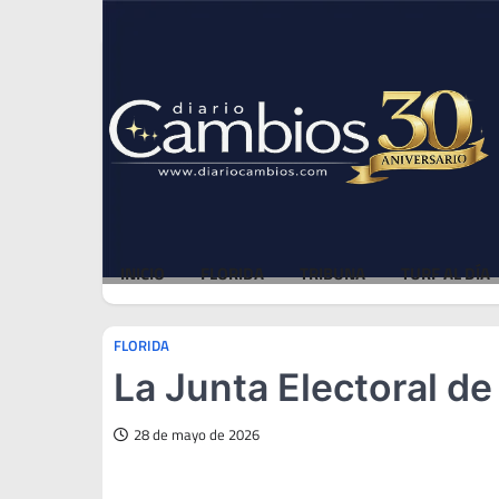
Skip
Thu, Aug 6, 2026
to
content
INICIO
FLORIDA
TRIBUNA
TURF AL DÍA
FLORIDA
La Junta Electoral d
28 de mayo de 2026