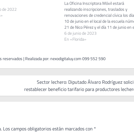
La Oficina Inscriptora Móvil estará
o de 2022
realizando inscripciones, traslados y
a»
renovaciones de credencial cívica los día
10 de junio en el local de la escuela núm
21 de Nico Pérez y el día 11 de junio en e
local de la escuela número 24 de cardal.
6 de junio de 2023
el horario de 9…
En «Florida»
Sector lechero: Diputado Álvaro Rodríguez solici
restablecer beneficio tarifario para productores lecher
.
Los campos obligatorios están marcados con
*