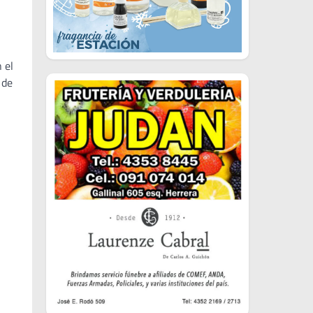
 el
 de