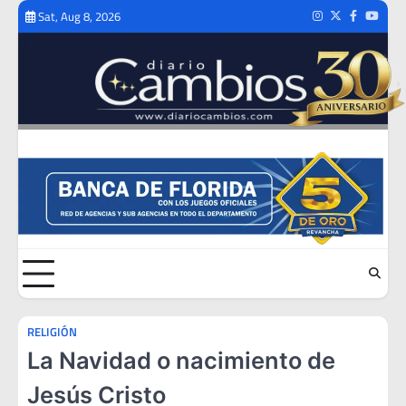
Skip
Sat, Aug 8, 2026
Instagram
Twitter
Facebook
Youtub
to
content
RELIGIÓN
La Navidad o nacimiento de
Jesús Cristo