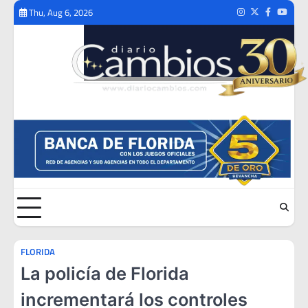
Skip
Thu, Aug 6, 2026
Instagram
Twitter
Facebook
Youtub
to
content
FLORIDA
La policía de Florida
incrementará los controles