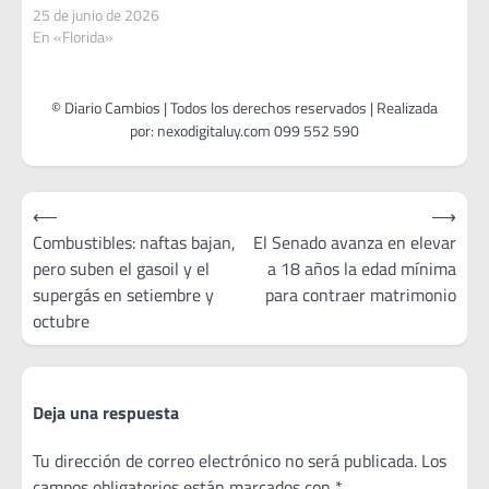
25 de junio de 2026
En «Florida»
Navegación
⟵
⟶
de
Combustibles: naftas bajan,
El Senado avanza en elevar
pero suben el gasoil y el
a 18 años la edad mínima
entradas
supergás en setiembre y
para contraer matrimonio
octubre
Deja una respuesta
Tu dirección de correo electrónico no será publicada.
Los
campos obligatorios están marcados con
*