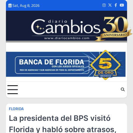
Skip
Sat, Aug 8, 2026
Instagram
Twitter
Facebook
Youtub
to
content
FLORIDA
La presidenta del BPS visitó
Florida y habló sobre atrasos,