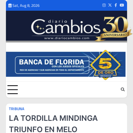
Skip
Sat, Aug 8, 2026
Instagram
Twitter
Facebook
Youtub
to
content
TRIBUNA
LA TORDILLA MINDINGA
TRIUNFO EN MELO