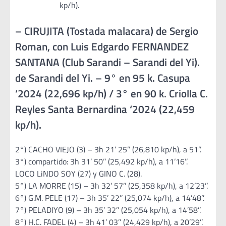
kp/h).
– CIRUJITA (Tostada malacara) de Sergio
Roman, con Luis Edgardo FERNANDEZ
SANTANA (Club Sarandi – Sarandi del Yi).
de Sarandi del Yi. – 9° en 95 k. Casupa
‘2024 (22,696 kp/h) / 3° en 90 k. Criolla C.
Reyles Santa Bernardina ‘2024 (22,459
kp/h).
2°) CACHO VIEJO (3) – 3h 21’ 25’’ (26,810 kp/h), a 51’’.
3°) compartido: 3h 31’ 50’’ (25,492 kp/h), a 11’16’’.
LOCO LiNDO SOY (27) y GINO C. (28).
5°) LA MORRE (15) – 3h 32’ 57’’ (25,358 kp/h), a 12’23’’.
6°) G.M. PELE (17) – 3h 35’ 22’’ (25,074 kp/h), a 14’48’’.
7°) PELADIYO (9) – 3h 35’ 32’’ (25,054 kp/h), a 14’58’’.
8°) H.C. FADEL (4) – 3h 41’ 03’’ (24,429 kp/h), a 20’29’’.