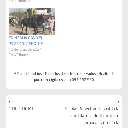
En «Tribuna»
EN NOBLIA GANÓ EL
PICASO SACERDOTE
12 de junio de 2024
En «Tribuna»
Navegación
⟵
⟶
de
OFIF OFICIAL
Nicolás Albertoni respalda la
candidatura de Juan Justo
entradas
Amaro Cedrés a la