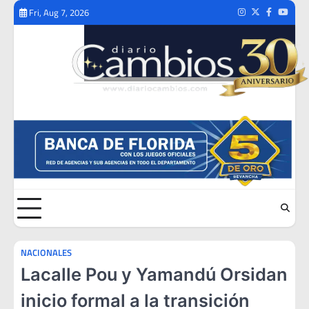
Skip
Fri, Aug 7, 2026
Instagram
Twitter
Facebook
Youtub
to
content
NACIONALES
Lacalle Pou y Yamandú Orsidan
inicio formal a la transición