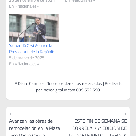
En «Nacionales»
Yamandú Orsi Asumió la
Presidencia de la República
5 de marzo de 2025
En «Nacionales»
Navegación
⟵
⟶
de
Avanzan las obras de
ESTE FIN DE SEMANA SE
remodelación en la Plaza
CORRELA 75ª EDICION DE
entradas
José Pedro Varela
LA DOBLE MELO – TREINTA