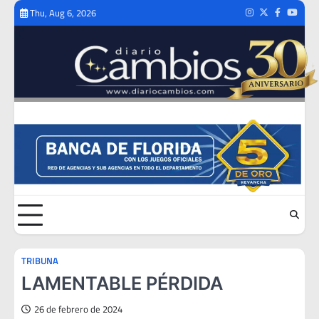
Skip
Thu, Aug 6, 2026
Instagram
Twitter
Facebook
Youtub
to
content
TRIBUNA
LAMENTABLE PÉRDIDA
26 de febrero de 2024