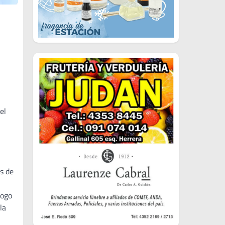
el
s de
logo
la