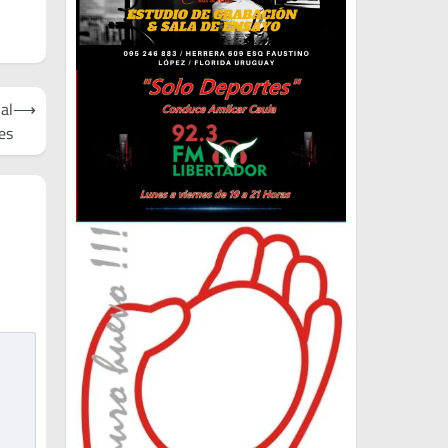
al
⟶
es