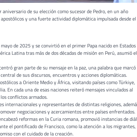
r aniversario de su elección como sucesor de Pedro, en un año
s apostólicos y una fuerte actividad diplomática impulsada desde el
de mayo de 2025 y se convirtió en el primer Papa nacido en Estados
rica Latina tras más de dos décadas de misión en Perú, asumió el
centró gran parte de su mensaje en la paz, una palabra que marcó 
 central de sus discursos, encuentros y acciones diplomáticas.
ostólicos a Oriente Medio y África, visitando países como Türkiye,
ia. En cada una de esas naciones reiteró mensajes vinculados al
 los conflictos armados.
s internacionales y representantes de distintas religiones, ademá
romover negociaciones y acercamientos entre países enfrentados.
V encabezó reformas en la Curia romana, promovió instancias de diá
te el pontificado de Francisco, como la atención a los migrantes, 
omiso con el cuidado de la creación.