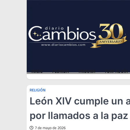
Skip
Sat, Aug 8, 2026
to
content
INICIO
FLORIDA
TRIBUNA
TURF AL DÍA
RELIGIÓN
León XIV cumple un 
por llamados a la paz
7 de mayo de 2026