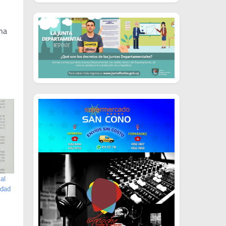
una
al
udad