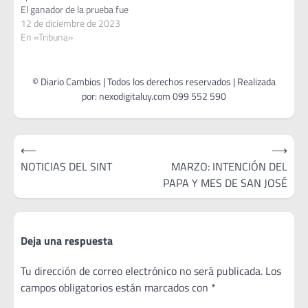
El ganador de la prueba fue
Leonel Rodríguez del Cerro
12 de diciembre de 2023
Largo.La presentación de
En «Tribuna»
San Antonio fue destacada,
ubicándose Ignacio
Maldonado en el 2do puesto
de la clasificación general. A
esto le sumamos el 3er…
Navegación
⟵
⟶
de
NOTICIAS DEL SINT
MARZO: INTENCIÓN DEL
PAPA Y MES DE SAN JOSÉ
entradas
Deja una respuesta
Tu dirección de correo electrónico no será publicada.
Los
campos obligatorios están marcados con
*