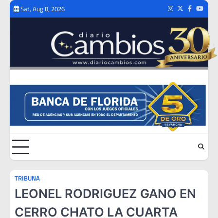
Skip
Sat, Aug 8, 2026
Instagram
Twitter
Facebook
Youtub
to
content
TRIBUNA
LEONEL RODRIGUEZ GANO EN
CERRO CHATO LA CUARTA