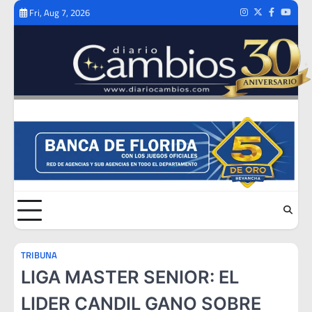
Skip
Fri, Aug 7, 2026
Instagram
Twitter
Facebook
Youtub
to
content
TRIBUNA
LIGA MASTER SENIOR: EL
LIDER CANDIL GANO SOBRE