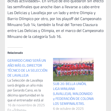
dichas actividades». En virtud de ello quedaron sin efecto
las semifinales que anoche iban a llevarse a cabo entre
Las Delicias y Lavalleja por un lado y entre Olimpia y
Barrio Olímpico por otro, por los playoff del Campeonato
Minuano Sub 14; también la final del Torneo Clausura
entre Las Delicias y Olimpia, en el marco del Campeonato
Minuano de la categoría Sub 16.
Relacionado
GERARDO CANO SERÁ UN
AÑO MÁS EL DIRECTOR
TÉCNICO DE LA SELECCIÓN
DE LAVALLEJA
La Selección de Lavalleja
SUB 20: BELLA UNIÓN,
será dirigida un año más
LIGA MINUANA
por Gerardo Cano, es la
(LAVALLEJA), MALDONADO
décima oportunidad en la
y FEDERACIÓN DE COLONIA
que el entrenador está al
LOS SEMIFINALISTAS.
frente del equipo de la Liga
16 de noviembre de 2025
6 de octubre de 2025
Minuana. Cano ganó una
En «Tribuna»