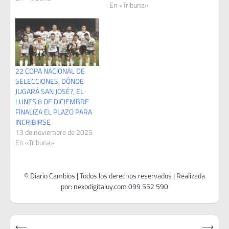
En «Tribuna»
Copa Nacional de
Selecciones y dos Torneos
de la Confederación del
Este con la Selección de
Lavalleja…
22 COPA NACIONAL DE
SELECCIONES, DÓNDE
JUGARÁ SAN JOSÉ?, EL
LUNES 8 DE DICIEMBRE
FINALIZA EL PLAZO PARA
INCRIBIRSE
13 de noviembre de 2025
En «Tribuna»
Navegación
⟵
⟶