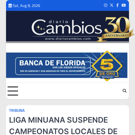
Skip
Sat, Aug 8, 2026
Instagram
Twitter
Facebook
Youtub
to
content
TRIBUNA
LIGA MINUANA SUSPENDE
CAMPEONATOS LOCALES DE