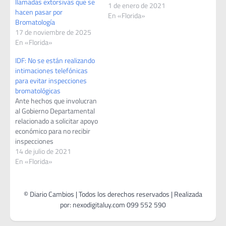
llamadas extorsivas que se
1 de enero de 2021
hacen pasar por
En «Florida»
Bromatología
17 de noviembre de 2025
En «Florida»
IDF: No se están realizando
intimaciones telefónicas
para evitar inspecciones
bromatológicas
Ante hechos que involucran
al Gobierno Departamental
relacionado a solicitar apoyo
económico para no recibir
inspecciones
bromatológicas, la comuna
14 de julio de 2021
de Florida comunica a los
En «Florida»
comerciantes que no se
están realizando
intimaciones telefónicas ni
mucho menos depósitos en
efectivo para evitarlas. La
única manera de intimar es