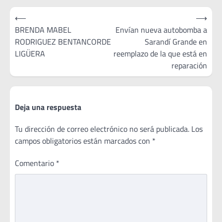
mediante presencia de
Navegación
inspectores…
⟵
⟶
de
BRENDA MABEL
Envían nueva autobomba a
RODRIGUEZ BENTANCORDE
Sarandí Grande en
entradas
LIGÜERA
reemplazo de la que está en
reparación
Deja una respuesta
Tu dirección de correo electrónico no será publicada.
Los
campos obligatorios están marcados con
*
Comentario
*