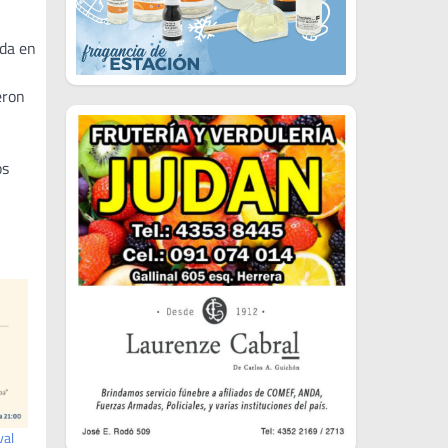
ida en
eron
os
val