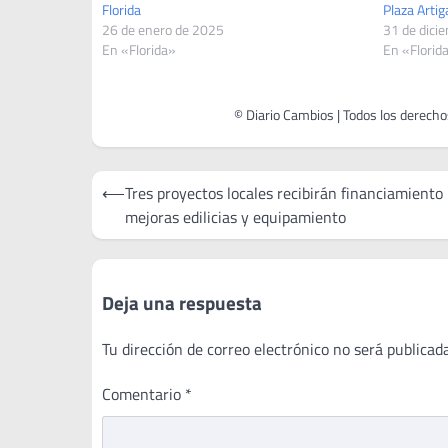
Florida
Plaza Artig
26 de enero de 2025
31 de dici
En «Florida»
En «Florid
Navegación
⟵
Tres proyectos locales recibirán financiamiento
de
mejoras edilicias y equipamiento
entradas
Deja una respuesta
Tu dirección de correo electrónico no será publicada
Comentario
*