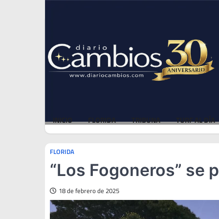
Skip
Sun, Aug 9, 2026
to
content
INICIO
FLORIDA
TRIBUNA
TURF AL DÍA
FLORIDA
“Los Fogoneros” se p
18 de febrero de 2025