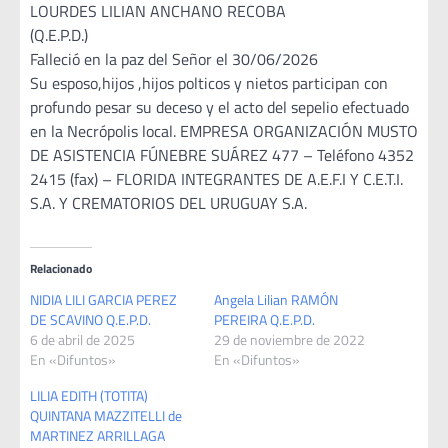
LOURDES LILIAN ANCHANO RECOBA
(Q.E.P.D.)
Falleció en la paz del Señor el 30/06/2026
Su esposo,hijos ,hijos polticos y nietos participan con
profundo pesar su deceso y el acto del sepelio efectuado
en la Necrópolis local. EMPRESA ORGANIZACIÓN MUSTO
DE ASISTENCIA FÚNEBRE SUÁREZ 477 – Teléfono 4352
2415 (fax) – FLORIDA INTEGRANTES DE A.E.F.I Y C.E.T.I.
S.A. Y CREMATORIOS DEL URUGUAY S.A.
Relacionado
NIDIA LILI GARCIA PEREZ
Angela Lilian RAMÓN
DE SCAVINO Q.E.P.D.
PEREIRA Q.E.P.D.
6 de abril de 2025
29 de noviembre de 2022
En «Difuntos»
En «Difuntos»
LILIA EDITH (TOTITA)
QUINTANA MAZZITELLI de
MARTINEZ ARRILLAGA