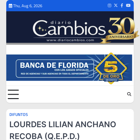
Skip
Thu, Aug 6, 2026
Instagram
Twitter
Facebook
Youtub
to
content
DIFUNTOS
LOURDES LILIAN ANCHANO
RECOBA (Q.E.P.D.)