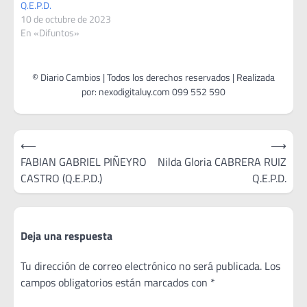
Q.E.P.D.
10 de octubre de 2023
En «Difuntos»
Navegación
⟵
⟶
de
FABIAN GABRIEL PIÑEYRO
Nilda Gloria CABRERA RUIZ
CASTRO (Q.E.P.D.)
Q.E.P.D.
entradas
Deja una respuesta
Tu dirección de correo electrónico no será publicada.
Los
campos obligatorios están marcados con
*