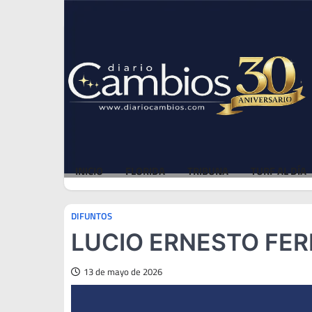
Skip
Fri, Aug 7, 2026
to
content
INICIO
FLORIDA
TRIBUNA
TURF AL DÍA
DIFUNTOS
LUCIO ERNESTO FER
13 de mayo de 2026