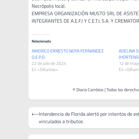
Necrópolis local.
EMPRESA ORGANIZACIÓN MUSTO SRL DE ASISTENC
INTEGRANTES DE A.E.F.I Y C.E.T.I. S.A. Y CREMAT
Relacionado
AMERICO ERNESTO NOYA FERNANDEZ
ADELINA 
Q.E.P.D.
(HORTENSIA
22 de julio de 2024
12 de may
En «Difuntos»
En «Difun
Navegación
⟵
Intendencia de Florida alertó por intentos de es
de
vinculados a tributos
entradas