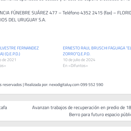
IA FÚNEBRE SUÁREZ 477 – Teléfono 4352 2415 (fax) – FLORI
ORIOS DEL URUGUAY S.A.
SILVESTRE FERNANDEZ
ERNESTO RAUL BRUSCHI FAGUAGA ”E
) (Q.E.P.D.)
ZORRO”Q.E.P.D.
o de 2021
10 de julio de 2024
tos»
En «Difuntos»
tafa
Avanzan trabajos de recuperación en predio de 18
Berro para futuro espacio públi