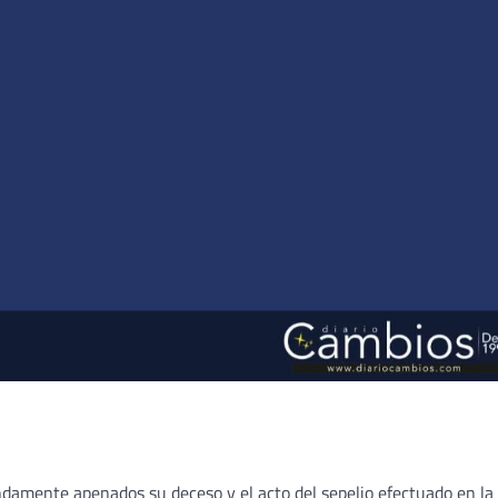
ondamente apenados su deceso y el acto del sepelio efectuado en la