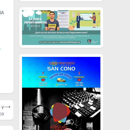
DA
L
 y
⟶
co