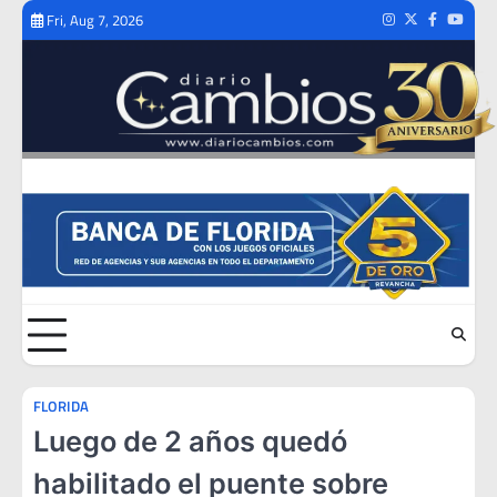
Skip
Fri, Aug 7, 2026
Instagram
Twitter
Facebook
Youtub
to
content
FLORIDA
Luego de 2 años quedó
habilitado el puente sobre