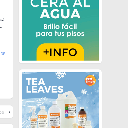
REZ
.
 DE
ca
⟶