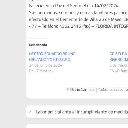
Falleció en la Paz del Señor el día 14/02/2024.
Sus hermanos, sobrinos y demás familiares participa
efectuado en el Cementerio de Villa 25 de M
477 – Teléfono 4352 2415 (fax) – FLORIDA INTEGR
Relacionado
HECTOR EDUARDO BRUNO
GRISELDA
ORLANDO”TOTO”Q.E.P.D.
RIVERO Q.E
24 de junio de 2024
5 de mayo
En «Difuntos»
En «Difun
Navegación
⟵
Labor policial ante el incumplimiento de medid
de
entradas