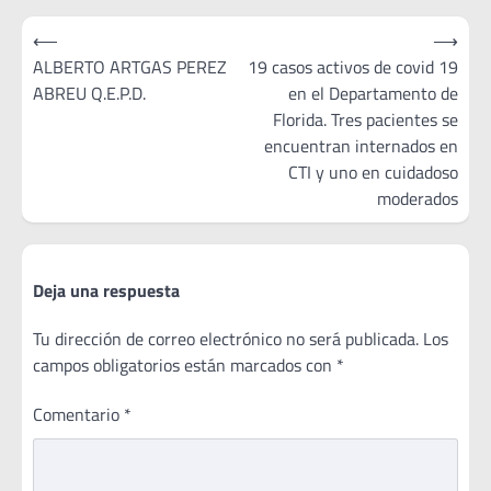
Navegación
⟵
⟶
de
ALBERTO ARTGAS PEREZ
19 casos activos de covid 19
ABREU Q.E.P.D.
en el Departamento de
entradas
Florida. Tres pacientes se
encuentran internados en
CTI y uno en cuidadoso
moderados
Deja una respuesta
Tu dirección de correo electrónico no será publicada.
Los
campos obligatorios están marcados con
*
Comentario
*