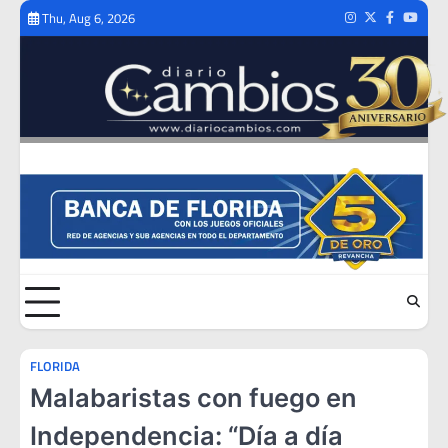
Skip
Thu, Aug 6, 2026
Instagram
Twitter
Facebook
Youtub
to
content
FLORIDA
Malabaristas con fuego en
Independencia: “Día a día