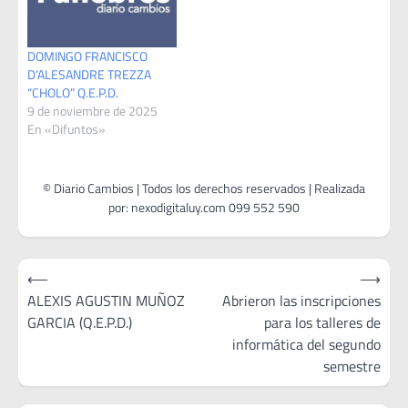
DOMINGO FRANCISCO
D’ALESANDRE TREZZA
“CHOLO” Q.E.P.D.
9 de noviembre de 2025
En «Difuntos»
Navegación
⟵
⟶
de
ALEXIS AGUSTIN MUÑOZ
Abrieron las inscripciones
GARCIA (Q.E.P.D.)
para los talleres de
entradas
informática del segundo
semestre