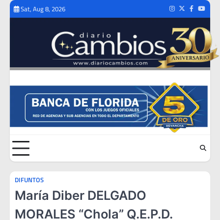
Skip
Sat, Aug 8, 2026
Instagram
Twitter
Facebook
Youtub
to
content
DIFUNTOS
María Diber DELGADO
MORALES “Chola” Q.E.P.D.