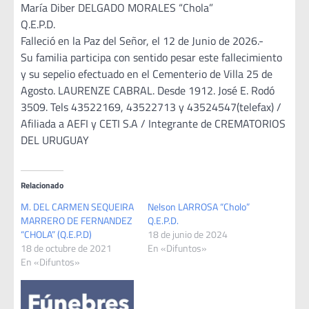
María Diber DELGADO MORALES “Chola”
Q.E.P.D.
Falleció en la Paz del Señor, el 12 de Junio de 2026.-
Su familia participa con sentido pesar este fallecimiento
y su sepelio efectuado en el Cementerio de Villa 25 de
Agosto. LAURENZE CABRAL. Desde 1912. José E. Rodó
3509. Tels 43522169, 43522713 y 43524547(telefax) /
Afiliada a AEFI y CETI S.A / Integrante de CREMATORIOS
DEL URUGUAY
Relacionado
M. DEL CARMEN SEQUEIRA
Nelson LARROSA “Cholo”
MARRERO DE FERNANDEZ
Q.E.P.D.
“CHOLA” (Q.E.P.D)
18 de junio de 2024
18 de octubre de 2021
En «Difuntos»
En «Difuntos»