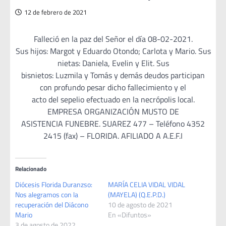
12 de febrero de 2021
Falleció en la paz del Señor el día 08-02-2021.
Sus hijos: Margot y Eduardo Otondo; Carlota y Mario. Sus
nietas: Daniela, Evelin y Elit. Sus
bisnietos: Luzmila y Tomás y demás deudos participan
con profundo pesar dicho fallecimiento y el
acto del sepelio efectuado en la necrópolis local.
EMPRESA ORGANIZACIÓN MUSTO DE
ASISTENCIA FUNEBRE. SUAREZ 477 – Teléfono 4352
2415 (fax) – FLORIDA. AFILIADO A A.E.F.I
Relacionado
Diócesis Florida Duranzso:
MARÍA CELIA VIDAL VIDAL
Nos alegramos con la
(MAYELA) (Q.E.P.D.)
recuperación del Diácono
10 de agosto de 2021
Mario
En «Difuntos»
3 de agosto de 2022