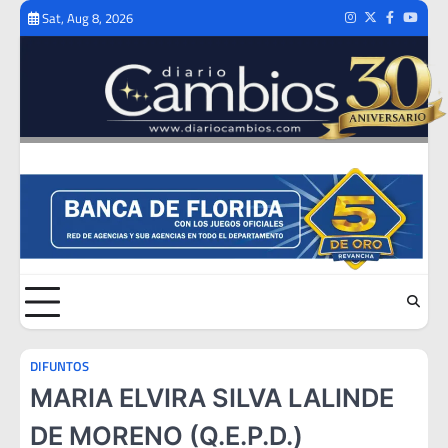
Skip
Sat, Aug 8, 2026
Instagram
Twitter
Facebook
Youtub
to
content
DIFUNTOS
MARIA ELVIRA SILVA LALINDE
DE MORENO (Q.E.P.D.)