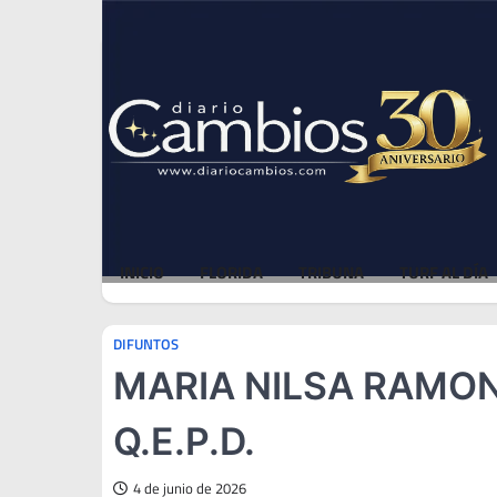
Skip
Fri, Aug 7, 2026
to
content
INICIO
FLORIDA
TRIBUNA
TURF AL DÍA
DIFUNTOS
MARIA NILSA RAMO
Q.E.P.D.
4 de junio de 2026