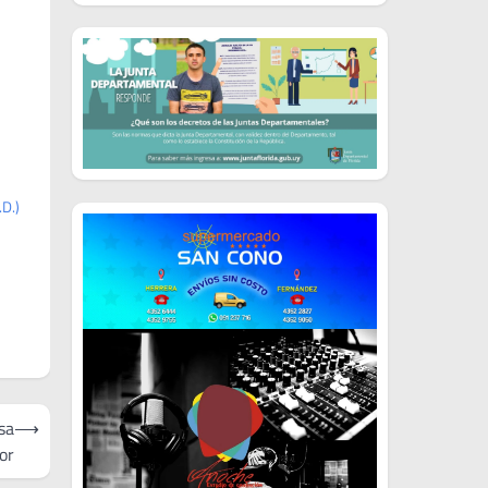
D.)
sa
⟶
ior