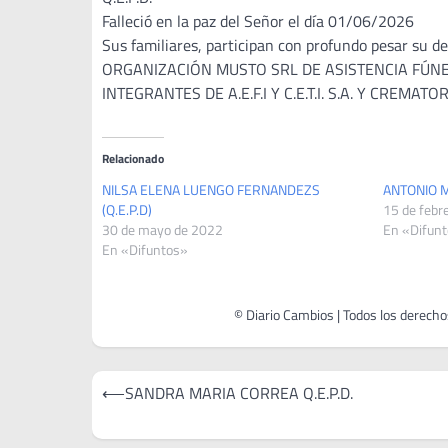
Falleció en la paz del Señor el día 01/06/2026
Sus familiares, participan con profundo pesar su de
ORGANIZACIÓN MUSTO SRL DE ASISTENCIA FÚNEBR
INTEGRANTES DE A.E.F.I Y C.E.T.I. S.A. Y CREMAT
Relacionado
NILSA ELENA LUENGO FERNANDEZS
ANTONIO M
(Q.E.P.D)
15 de febr
30 de mayo de 2022
En «Difun
En «Difuntos»
Navegación
⟵
SANDRA MARIA CORREA Q.E.P.D.
de
entradas