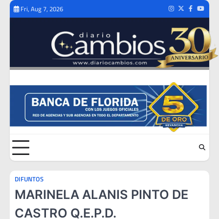
Skip
Fri, Aug 7, 2026
Instagram
Twitter
Facebook
Youtub
to
content
DIFUNTOS
MARINELA ALANIS PINTO DE
CASTRO Q.E.P.D.