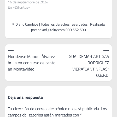
16 de septiembre de 2024
En «Difuntos»
Navegación
⟵
⟶
de
Floridense Manuel Álvarez
GUALDEMAR ARTIGAS
brilla en concurso de canto
RODRIGUEZ
entradas
en Montevideo
VIERA“CANTINFLAS”
Q.E.P.D.
Deja una respuesta
Tu dirección de correo electrónico no será publicada.
Los
campos obligatorios están marcados con
*