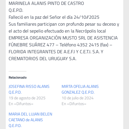
MARINELA ALANIS PINTO DE CASTRO
Q.E.P.D.
Falleció en la paz del Señor el día 24/10//2025
Sus familiares participan con profundo pesar su deceso y
el acto del sepelio efectuado en la Necrópolis local
EMPRESA ORGANIZACIÓN MUSTO SRL DE ASISTENCIA
FÚNEBRE SUÁREZ 477 – Teléfono 4352 2415 (fax) –
FLORIDA INTEGRANTES DE A.E.F.I Y C.E.T.I. S.A. Y
CREMATORIOS DEL URUGUAY S.A.
Relacionado
JOSEFINA RISSO ALANIS
MIRTA OFELIA ALANIS
Q.E.P.D.
GONZALEZ Q.E.P.D.
19 de agosto de 2025
10 de julio de 2024
En «Difuntos»
En «Difuntos»
MARIA DEL LUJAN BELEN
CAETANO de ALANIS
Q.E.P.D.