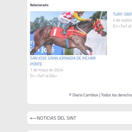
Relacionado
TURF: SIN
4 de septi
En «Turf al
SAN JOSE GRAN JORNADA DE RICHAR
PONTE
1 de mayo de 2024
En «Turf al Día»
Navegación
⟵
NOTICIAS DEL SINT
de