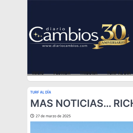
Skip
Thu, Aug 6, 2026
to
content
INICIO
FLORIDA
TRIBUNA
TURF AL DÍA
TURF AL DÍA
MAS NOTICIAS… RIC
27 de marzo de 2025