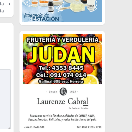
ta
⟶
ta