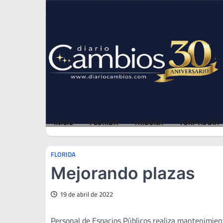
Skip
Thu, Aug 6, 2026
to
content
INICIO
FLORIDA
TRIBUNA
TURF AL DÍA
FLORIDA
Mejorando plazas
19 de abril de 2022
Personal de Espacios Públicos realiza mantenimient