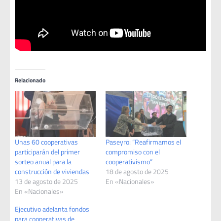
Relacionado
Unas 60 cooperativas
Paseyro: “Reafirmamos el
participarán del primer
compromiso con el
sorteo anual para la
cooperativismo”
construcción de viviendas
18 de agosto de 2025
13 de agosto de 2025
En «Nacionales»
En «Nacionales»
Ejecutivo adelanta fondos
para cooperativas de