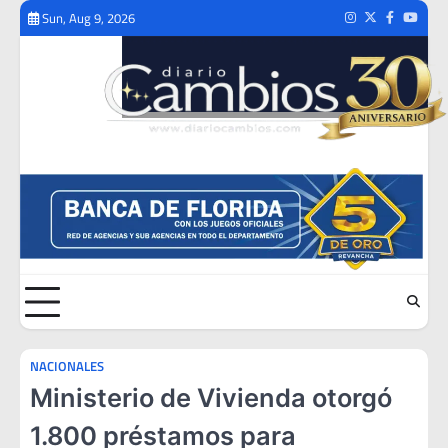
Skip
Sun, Aug 9, 2026
Instagram
Twitter
Facebook
Youtub
to
content
NACIONALES
Ministerio de Vivienda otorgó
1.800 préstamos para