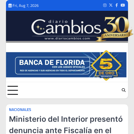
Skip
Fri, Aug 7, 2026
Instagram
Twitter
Facebook
Youtub
to
content
NACIONALES
Ministerio del Interior presentó
denuncia ante Fiscalía en el