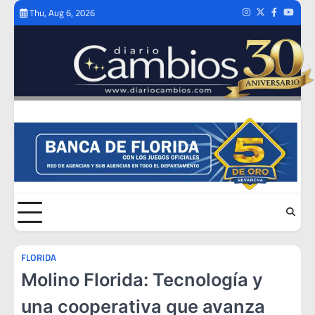
Skip
Thu, Aug 6, 2026
Instagram
Twitter
Facebook
Youtub
to
content
FLORIDA
Molino Florida: Tecnología y
una cooperativa que avanza