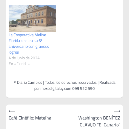
La Cooperativa Molino
Florida celebra su 6º
aniversario con grandes
logros
4 de junio de 2024
En «Florida»
Navegación
⟵
⟶
de
Café Cinéfilo: Mateína
Washington BENÍTEZ
CLAVIJO “El Canario”
entradas