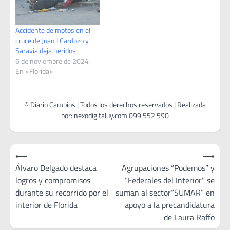
Accidente de motos en el
cruce de Juan I Cardozo y
Saravia deja heridos
6 de noviembre de 2024
En «Florida»
Navegación
⟵
⟶
de
Álvaro Delgado destaca
Agrupaciones “Podemos” y
logros y compromisos
“Federales del Interior” se
entradas
durante su recorrido por el
suman al sector“SUMAR” en
interior de Florida
apoyo a la precandidatura
de Laura Raffo