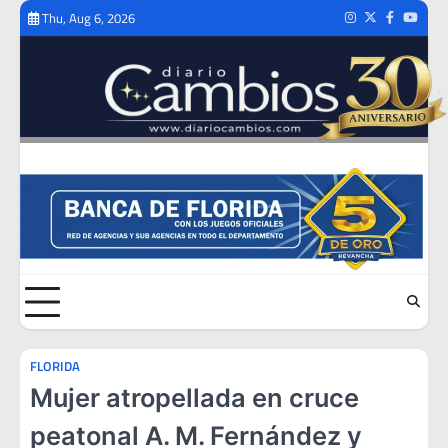
Skip
Thu, Aug 6, 2026
Instagram
Twitter
Facebook
Youtub
to
content
FLORIDA
Mujer atropellada en cruce
peatonal A. M. Fernández y