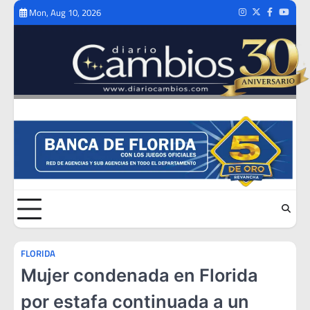
Skip
Mon, Aug 10, 2026
Instagram
Twitter
Facebook
Youtub
to
content
FLORIDA
Mujer condenada en Florida
por estafa continuada a un