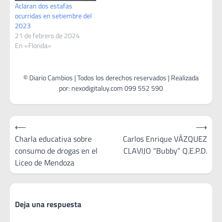
Aclaran dos estafas
ocurridas en setiembre del
2023
21 de febrero de 2024
En «Florida»
Navegación
⟵
⟶
de
Charla educativa sobre
Carlos Enrique VÁZQUEZ
consumo de drogas en el
CLAVIJO “Bubby” Q.E.P.D.
entradas
Liceo de Mendoza
Deja una respuesta