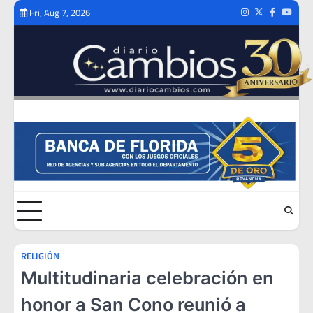
Skip
Fri, Aug 7, 2026
Instagram
Twitter
Facebook
Youtub
to
content
RELIGIÓN
Multitudinaria celebración en
honor a San Cono reunió a