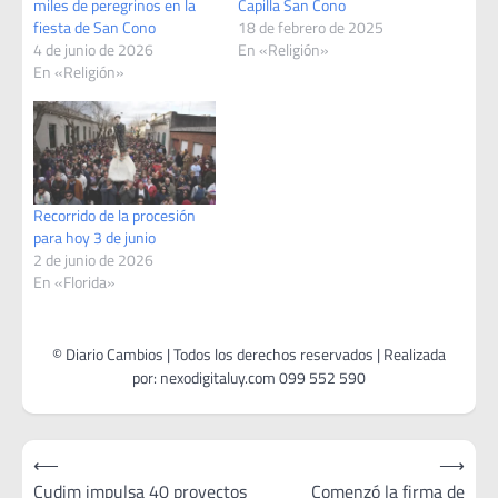
miles de peregrinos en la
Capilla San Cono
fiesta de San Cono
18 de febrero de 2025
4 de junio de 2026
En «Religión»
En «Religión»
Recorrido de la procesión
para hoy 3 de junio
2 de junio de 2026
En «Florida»
Navegación
⟵
⟶
de
Cudim impulsa 40 proyectos
Comenzó la firma de