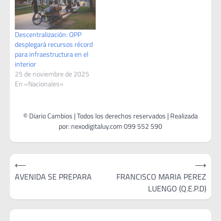
Juventud. En el caso del
departamento de Florida se
firmó el proyecto
Descentralización: OPP
correspondiente a…
desplegará recursos récord
para infraestructura en el
interior
25 de noviembre de 2025
En «Nacionales»
Navegación
⟵
⟶
de
AVENIDA SE PREPARA
FRANCISCO MARIA PEREZ
LUENGO (Q.E.P.D)
entradas