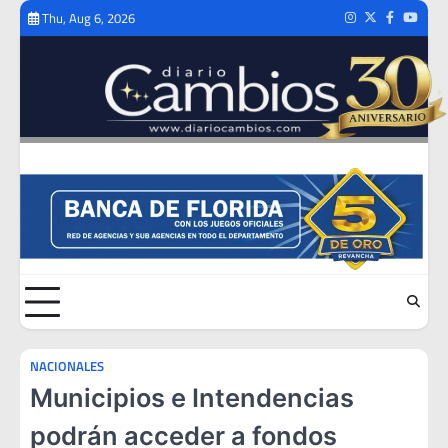
Skip
Thu, Aug 6, 2026
Instagram
Twitter
Facebook
Youtub
to
content
NACIONALES
Municipios e Intendencias
podrán acceder a fondos