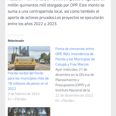
millón quinientos mil) otorgado por OPP. Este monto se
suma a una contrapartida local, así como también el
aporte de actores privados.Los proyectos se ejecutarán
entre los años 2022 y 2023.
Relacionado
Firma de convenios entre
OPP, INJU, Intendencia de
Florida y los Municipios de
Casupá y Fray Marcos
Ayer miércoles 21 de
Florida recibió del fondo
diciembre en la Oficina de
para los municipios más de
Planeamiento y
18 millones de pesos en el
Presupuesto (OPP) y el
2022
Instituto Nacional de la
3 de febrero de 2023
Juventud (INJU) firmaron los
22 de diciembre de 2022
En «Florida»
convenios con los
En «Florida»
Gobiernos departamentales
y municipales en el marco
del programa Fondo