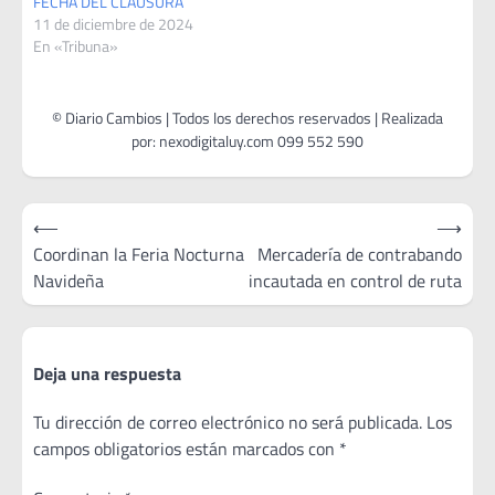
FECHA DEL CLAUSURA
11 de diciembre de 2024
En «Tribuna»
Navegación
⟵
⟶
de
Coordinan la Feria Nocturna
Mercadería de contrabando
Navideña
incautada en control de ruta
entradas
Deja una respuesta
Tu dirección de correo electrónico no será publicada.
Los
campos obligatorios están marcados con
*