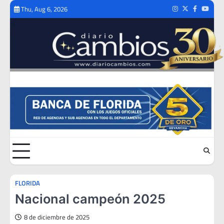
Skip
Thu, Aug 6, 2026
Instagram
Twitter
Facebook
Youtub
to
content
FLORIDA
Nacional campeón 2025
8 de diciembre de 2025