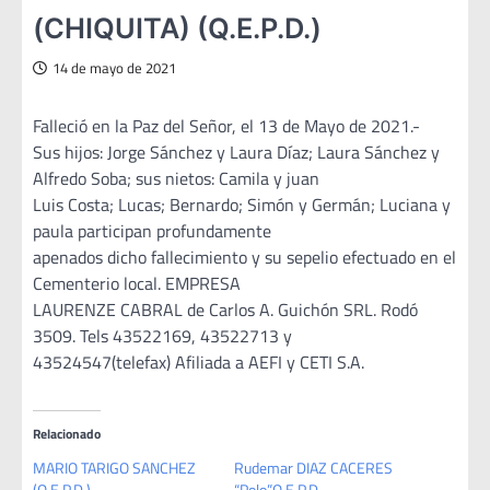
(CHIQUITA) (Q.E.P.D.)
14 de mayo de 2021
Falleció en la Paz del Señor, el 13 de Mayo de 2021.-
Sus hijos: Jorge Sánchez y Laura Díaz; Laura Sánchez y
Alfredo Soba; sus nietos: Camila y juan
Luis Costa; Lucas; Bernardo; Simón y Germán; Luciana y
paula participan profundamente
apenados dicho fallecimiento y su sepelio efectuado en el
Cementerio local. EMPRESA
LAURENZE CABRAL de Carlos A. Guichón SRL. Rodó
3509. Tels 43522169, 43522713 y
43524547(telefax) Afiliada a AEFI y CETI S.A.
Relacionado
MARIO TARIGO SANCHEZ
Rudemar DIAZ CACERES
(Q.E.P.D.)
“Polo”Q.E.P.D.