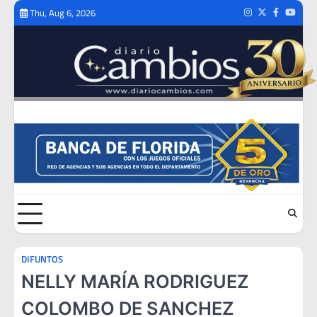
Skip
Thu, Aug 6, 2026
Instagram
Twitter
Facebook
Youtub
to
content
DIFUNTOS
NELLY MARÍA RODRIGUEZ
COLOMBO DE SANCHEZ