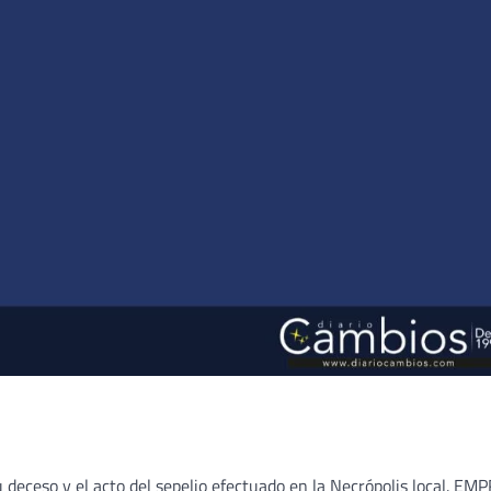
u deceso y el acto del sepelio efectuado en la Necrópolis local. E