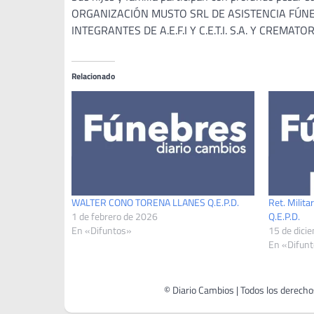
ORGANIZACIÓN MUSTO SRL DE ASISTENCIA FÚNEBR
INTEGRANTES DE A.E.F.I Y C.E.T.I. S.A. Y CREMAT
Relacionado
WALTER CONO TORENA LLANES Q.E.P.D.
Ret. Milit
1 de febrero de 2026
Q.E.P.D.
En «Difuntos»
15 de dici
En «Difun