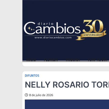
Skip
Thu, Aug 6, 2026
to
content
INICIO
FLORIDA
TRIBUNA
TURF AL DÍA
DIFUNTOS
NELLY ROSARIO TORE
8 de julio de 2026