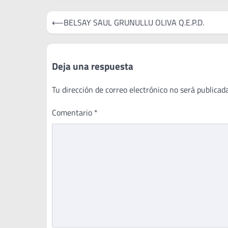
Navegación
⟵
BELSAY SAUL GRUNULLU OLIVA Q.E.P.D.
de
entradas
Deja una respuesta
Tu dirección de correo electrónico no será publicada
Comentario
*