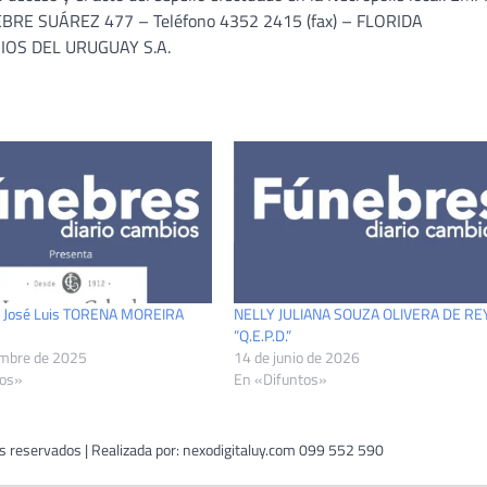
E SUÁREZ 477 – Teléfono 4352 2415 (fax) – FLORIDA
ORIOS DEL URUGUAY S.A.
ar José Luis TORENA MOREIRA
NELLY JULIANA SOUZA OLIVERA DE RE
”Q.E.P.D.”
embre de 2025
14 de junio de 2026
tos»
En «Difuntos»