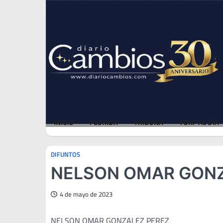
Skip
Thu, Aug 6, 2026
to
content
INICIO
FLORIDA
TRIBUNA
TURF AL DÍA
DIFUNTOS
NELSON OMAR GONZA
4 de mayo de 2023
NELSON OMAR GONZALEZ PEREZ