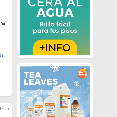
s
IDA
EZ
D.
⟶