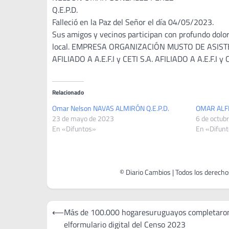
Q.E.P.D.
Falleció en la Paz del Señor el día 04/05/2023.
Sus amigos y vecinos participan con profundo dolor 
local. EMPRESA ORGANIZACIÓN MUSTO DE ASISTE
AFILIADO A A.E.F.I y CETI S.A. AFILIADO A A.E.F.I y C
Relacionado
Omar Nelson NAVAS ALMIRÓN Q.E.P.D.
OMAR ALFR
23 de mayo de 2023
6 de octub
En «Difuntos»
En «Difun
Navegación
⟵
Más de 100.000 hogaresuruguayos completaro
de
elformulario digital del Censo 2023