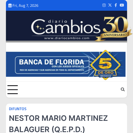
Skip
Fri, Aug 7, 2026
Instagram
Twitter
Facebook
Youtub
to
content
DIFUNTOS
NESTOR MARIO MARTINEZ
BALAGUER (Q.E.P.D.)