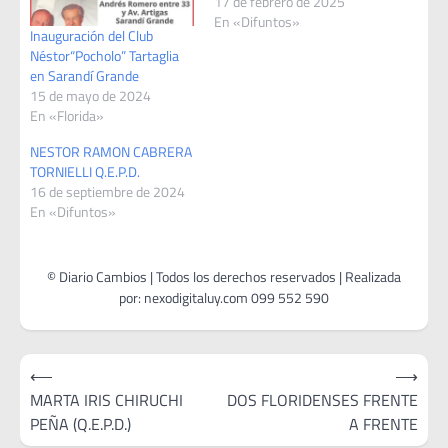
17 de febrero de 2025
En «Difuntos»
Inauguración del Club
Néstor“Pocholo” Tartaglia
en Sarandí Grande
15 de mayo de 2024
En «Florida»
NESTOR RAMON CABRERA
TORNIELLI Q.E.P.D.
16 de septiembre de 2024
En «Difuntos»
Navegación
⟵
⟶
de
MARTA IRIS CHIRUCHI
DOS FLORIDENSES FRENTE
PEÑA (Q.E.P.D.)
A FRENTE
entradas