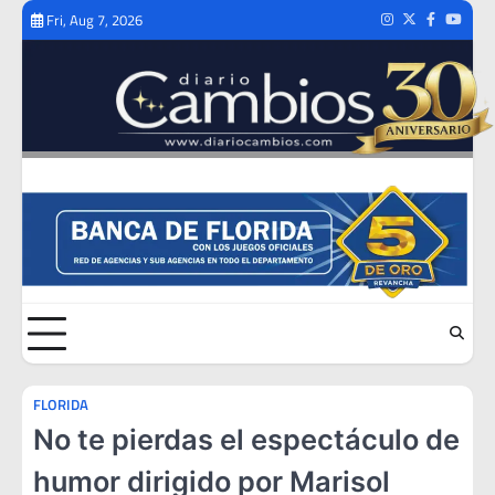
Skip
Fri, Aug 7, 2026
Instagram
Twitter
Facebook
Youtub
to
content
FLORIDA
No te pierdas el espectáculo de
humor dirigido por Marisol