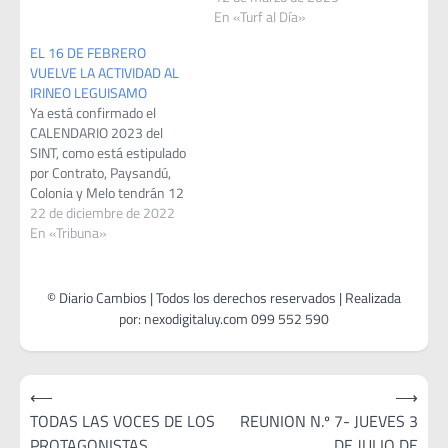
FLORIDAVIERNES 18
En «Turf al Día»
PAYSANDUJUEVES 24
EL 16 DE FEBRERO
COLONIAMAYOVIERNES 2
VUELVE LA ACTIVIDAD AL
PAYSANDUJUEVES 8
IRINEO LEGUISAMO
FLORIDADOMINGO 11
Ya está confirmado el
ROCHAJUEVES 15
CALENDARIO 2023 del
MELOJUEVES 22
SINT, como está estipulado
COLONIAJUEVES 29
por Contrato, Paysandú,
PAYSANDUJUNIOMARTES 3
Colonia y Melo tendrán 12
FLORIDAJUEVES 12
reuniones y FLORIDA 10. La
22 de diciembre de 2022
COLONIAJUEVES 19
actividad en Florida
En «Tribuna»
MELOJUEVES 26
comienza el jueves 16 de
PAYSANDUJULIOJUEVES 3
febrero. Se espera un muy
COLONIAJUEVES 10
buen año y que a la
FLORIDAJUEVES 12
continuidad se le agregue la
COLONIAJUEVES 19
cantidad de…
MELOJUEVES 26
PAYSANDUAGOSTOJUEVES
7 FLORIDADOMINGO 10…
Navegación
⟵
⟶
de
TODAS LAS VOCES DE LOS
REUNION N.º 7- JUEVES 3
PROTAGONISTAS
DE JULIO DE