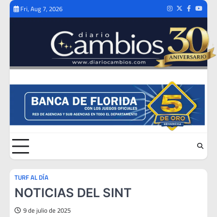
Skip
Fri, Aug 7, 2026
Instagram
Twitter
Facebook
Youtub
to
content
TURF AL DÍA
NOTICIAS DEL SINT
9 de julio de 2025