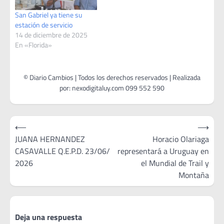
San Gabriel ya tiene su
estación de servicio
14 de diciembre de 2025
En «Florida»
Navegación
⟵
⟶
de
JUANA HERNANDEZ
Horacio Olariaga
CASAVALLE Q.E.P.D. 23/06/
representará a Uruguay en
entradas
2026
el Mundial de Trail y
Montaña
Deja una respuesta