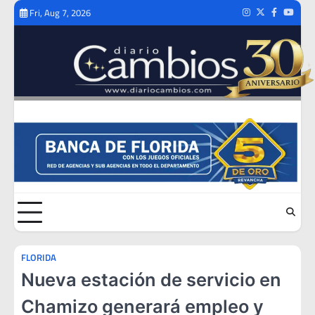
Skip
Fri, Aug 7, 2026
Instagram
Twitter
Facebook
Youtub
to
content
FLORIDA
Nueva estación de servicio en
Chamizo generará empleo y