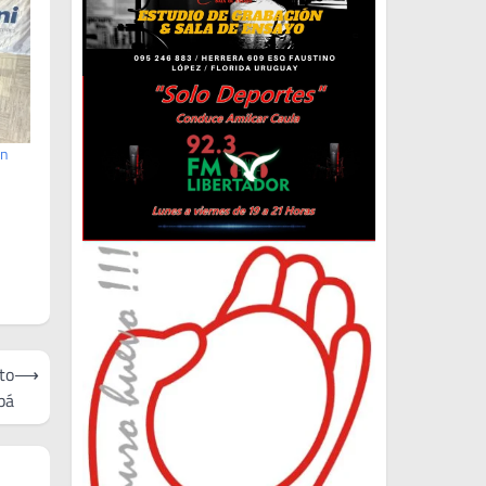
ón
to
⟶
pá