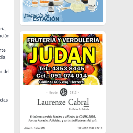
ria
ución
nte
día,
n del
e
cias