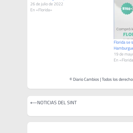
26 de julio de 2022
En «Florida»
Florida se 
Hamburgue
19 de may
En «Florid
Navegación
⟵
NOTICIAS DEL SINT
de
entradas