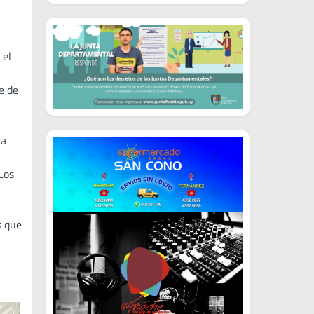
 el
e de
la
Los
s que