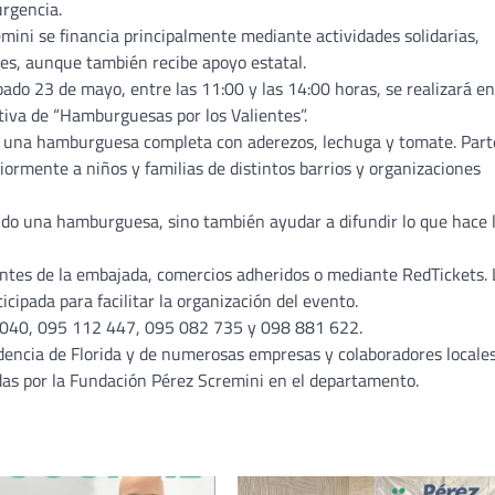
urgencia.
ini se financia principalmente mediante actividades solidarias,
res, aunque también recibe apoyo estatal.
bado 23 de mayo, entre las 11:00 y las 14:00 horas, se realizará en
utiva de “Hamburguesas por los Valientes”.
ye una hamburguesa completa con aderezos, lechuga y tomate. Part
rmente a niños y familias de distintos barrios y organizaciones
do una hamburguesa, sino también ayudar a difundir lo que hace 
antes de la embajada, comercios adheridos o mediante RedTickets. 
ipada para facilitar la organización del evento.
5 040, 095 112 447, 095 082 735 y 098 881 622.
ndencia de Florida y de numerosas empresas y colaboradores locale
adas por la Fundación Pérez Scremini en el departamento.