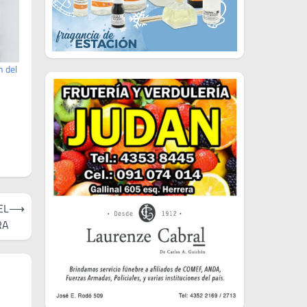
n del
EL
⟶
RA