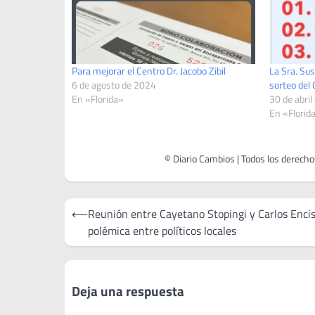
Para mejorar el Centro Dr. Jacobo Zibil
La Sra. Su
6 de agosto de 2024
sorteo del 
En «Florida»
30 de abril
En «Florid
Navegación
⟵
Reunión entre Cayetano Stopingi y Carlos Enci
de
polémica entre políticos locales
entradas
Deja una respuesta