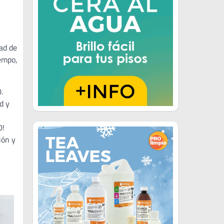
dad de
iempo,
.
d y
0!
ión y