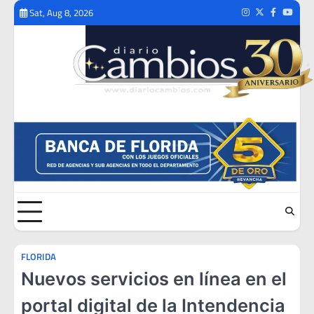
Skip
Sat, Aug 8, 2026
Instagram
Twitter
Facebook
Youtub
to
content
FLORIDA
Nuevos servicios en línea en el
portal digital de la Intendencia