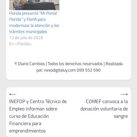
Florida presentó “Mi Portal
Florida” y FlorIA para
modernizar la atención y los
trámites municipales
12 de julio de 2026
En «Florida»
Navegación
⟵
⟶
de
INEFOP y Centro Técnico de
COMEF convoca a la
Empleo informan sobre
donación voluntaria de
entradas
curso de Educación
sangre
Financiera para
emprendimientos